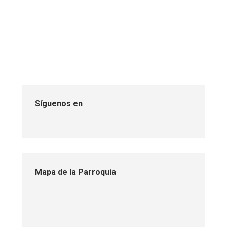
reconocimiento y levantamiento
planimétrico primera fase Ing.
Forestal UNESUM- GAD
Parroquial Rural El Anegado
Sin categoría
Por
gadelanegado
27 julio, 2023
Síguenos en
Mapa de la Parroquia