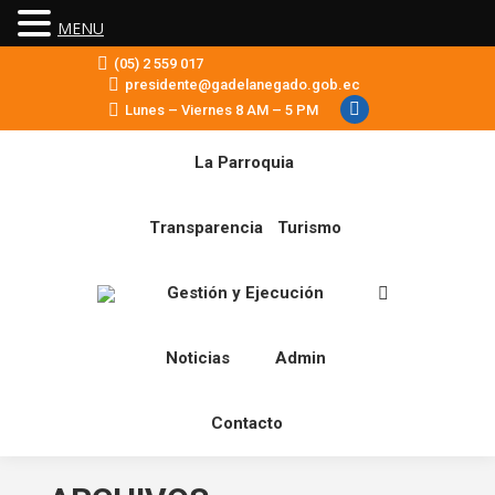
MENU
(05) 2 559 017
presidente@gadelanegado.gob.ec
Lunes – Viernes 8 AM – 5 PM
Facebook
La Parroquia
Transparencia
Turismo
Gestión y Ejecución
Buscar:
Noticias
Admin
Contacto