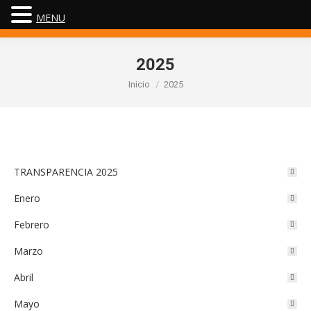
MENU
2025
Estás aquí:
Inicio
2025
TRANSPARENCIA 2025
Enero
Febrero
Marzo
Abril
Mayo