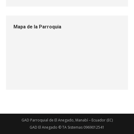
Mapa de la Parroquia
GAD Parroquial de El Anegado, Manabí – Ecuador (EC)
GAD El Anegado © TA Sistemas 0969012541