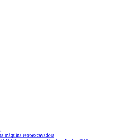
s
na máquina retroexcavadora