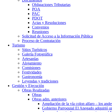
Documentos
Obligaciones Tributarias
POA
PAC
PDOT
Actas y Resoluciones
Convenios
Reuniones
Solicitud de Acceso a la Información Pública
Proceso de Contratación
Turismo
Sitios Turísticos
Galería Fotográfica
Artesanías
Alojamiento
Comisiones
Festividades
Gastronomía
Leyendas y tradiciones
Gestión y Ejecución
Obras Realizadas
Obras
Obras adm. anteriores
Ampliación de la vía colon alfaro – los ande
Gobierno Parroquial El Anegado adquirió u