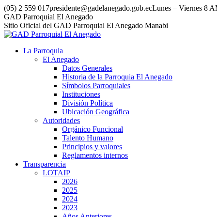
Saltar
(05) 2 559 017
presidente@gadelanegado.gob.ec
Lunes – Viernes 8 
al
Facebook
GAD Parroquial El Anegado
contenido
Sitio Oficial del GAD Parroquial El Anegado Manabi
La Parroquia
El Anegado
Datos Generales
Historia de la Parroquia El Anegado
Símbolos Parroquiales
Instituciones
División Política
Ubicación Geográfica
Autoridades
Orgánico Funcional
Talento Humano
Principios y valores
Reglamentos internos
Transparencia
LOTAIP
2026
2025
2024
2023
Años Anteriores