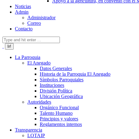
Apoyo a la agricultura, en convenio con el
Noticias
Admin
Administrador
Correo
Contacto
Buscar:
La Parroquia
El Anegado
Datos Generales
Historia de la Parroquia El Anegado
Símbolos Parroquiales
Instituciones
División Política
Ubicación Geográfica
Autoridades
Orgánico Funcional
Talento Humano
Principios y valores
Reglamentos internos
Transparencia
LOTAIP