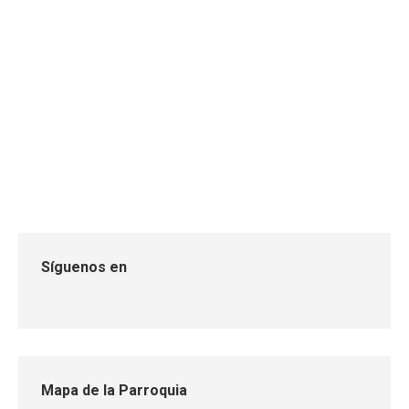
“MI ANEGADO TÉ QUIERO LIMPIO”
Sin categoría
Por
gadelanegado
4 julio, 2023
Se contó con la presencia de dirigentes barriales,
agentes de seguridad comunitaria, directivos de
unidades educativas, junta de agua y autoridades
locales.
Síguenos en
Mapa de la Parroquia